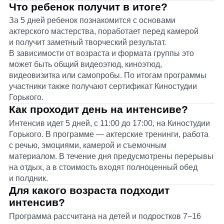
АО «Киностудия детских и юношеских
фильмов им. М. Горького»
ОГРН: 1037717030537, ИНН: 7717149198
г. Москва, улица Сергея Эйзенштейна, дом 8,
строение 1, помещение 1/1
Политика обработки персональных данных
Условия использования Cookie
Договор оферты
© Кинокампус Горького, 2022–2025