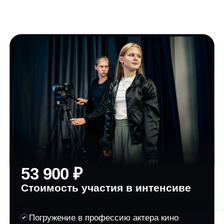
Горького.
Как проходит день на интенсиве?
Интенсив идет 5 дней, с 11:00 до 17:00, на Киностудии
Горького. В программе — актерские тренинги, работа
с речью, эмоциями, камерой и съемочным
материалом. В течение дня предусмотрены перерывы
на отдых, а в стоимость входят полноценный обед
и полдник.
Для какого возраста подходит
интенсив?
Программа рассчитана на детей и подростков 7−16
лет. Участники занимаются в возрастных группах:
7−10, 11−13 и 14−16 лет. Это помогает выстроить
занятия в комфортном темпе и с учетом возраста,
уровня подготовки и особенностей общения детей.
Что делать, если планы изменились?
Если планы поменялись, можно обсудить перенос
оплаты на другой интенсив. Также возможен возврат
средств по правилам программы — за вычетом уже
посещенных дней.