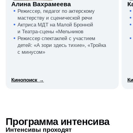
перевоплощаться
и проживать роль
День 4 — Финальная
отработка. Шлифуем
мастерство перед итоговым
показом
День 5 — Финальный показ
и обсуждение
🔥
Результат интенсива