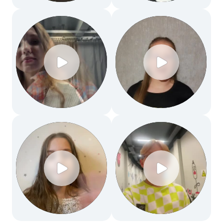
или записаться?
Ответим на все ваши вопросы —
оставьте заявку или напишите
нам
в MAX
+7
Соглашаюсь на обработку персональных данных
и c
Политикой
Получать
рассылку о скидках и мероприятиях
Оставить заявку