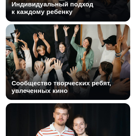
Как проходят
интенсивы
За 5 дней дети и подростки погружаются
в актерское мастерство на Киностудии
Горького — они знакомятся с профессией
актера, учатся работать перед камерой,
развивают речь, внимание, выразительность
и уверенность в себе
Программа построена от простого
к сложному: от раскрепощения
и импровизации — к созданию собственного
видео-проекта и финальному показу
Интенсив проходит очно, в комфортном
темпе и с учетом возраста участников,
в течение дня предусмотрены перерывы
на отдых, а в стоимость включены