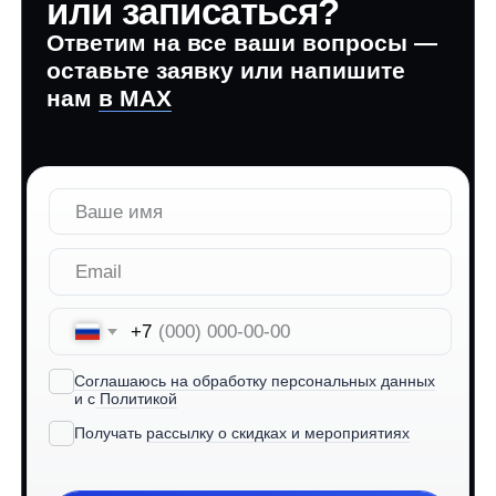
детей: «А зори здесь тихие», «Тройка
с минусом»
Кинопоиск →
Кинопоиск
Программа интенсива
Интенсивы проходят
с понедельника по пятницу
с 11:00 до 17:00
День 1 — Погружение
в актерское мастерство.
Первый шаг к свободе
и раскрепощению