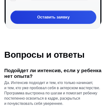
+7 (499) 181-03-16
gorkyschool@gorky-film.ru
Информационные партнеры