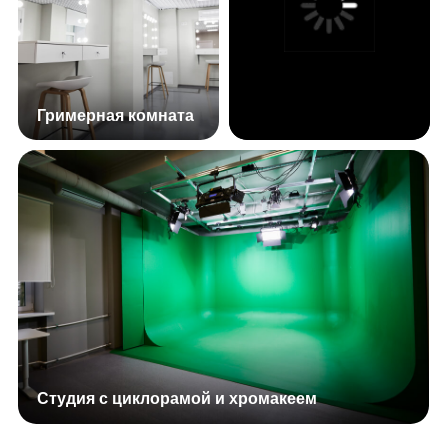
Вопросы и ответы
Подойдет ли интенсив, если у ребенка
нет опыта?
Да. Интенсив подходит и тем, кто только начинает,
и тем, кто уже пробовал себя в актерском мастерстве.
Программа выстроена по шагам и помогает ребенку
постепенно освоиться в кадре, раскрыться
и почувствовать себя увереннее.
Что ребенок получит в итоге?
За 5 дней ребенок познакомится с основами
актерского мастерства, поработает перед камерой
и получит заметный творческий результат.
В зависимости от возраста и формата группы это
может быть общий видеоэтюд, киноэтюд,
видеовизитка или самопробы. По итогам программы
участники также получают сертификат Киностудии