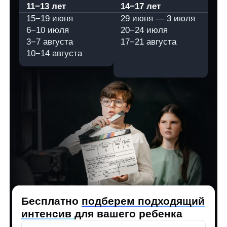
3−7 августа
17−21 августа
10−14 августа
Бесплатно
подберем подходящий
интенсив
для вашего ребенка
+7
Оставьте заявку до 15 марта
и зафиксируйте
скидку 15%
Соглашаюсь на обработку персональных данных
и
с
Политикой
на интенсив