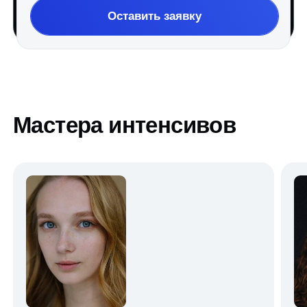
Что будем делать: познакомимся
с профессией актера кино и узнаем, чем
она отличается от работы в театре.
Разберем, как актерские навыки помогают
в жизни, общении и развитии уверенности
в себе.
Результат дня: выполним упражнения
на раскрепощение, импровизацию
и работу с партнером, чтобы каждый
чувствовал себя комфортно в творческой
команде.
День 2 — Работа с камерой
и сценическая речь. Учимся
говорить и выглядеть
убедительно
День 3 — Персонаж
и эмоции. Учимся