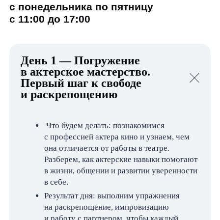
Кинокампус — это
проект легендарной
Киностудии Горького