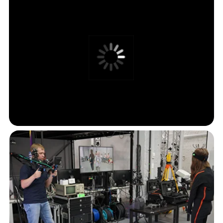
53 900
₽
Стоимость участия в интенсиве
Погружение в профессию актера кино
Занятия с профессиональными актерами
на Киностудии Горького
Итоговый видео-проект
Полноценный обед и полдник
Сертификат Киностудии Горького
+7
Соглашаюсь на обработку персональных данных
и c
Политикой