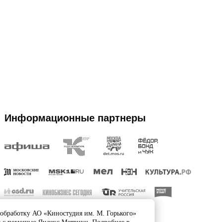
ормационные партнеры
АО «Киностудия 
фильмов им. М. 
ОГРН: 103771703
г. Москва, улица
строение 1, поме
Политика обрабо
Условия использ
Договор оферты
© Кинокампус Го
/обработку АО «Киностудия им. М. Горького»