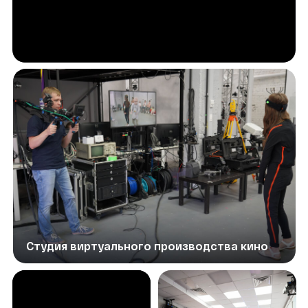
Для детей от 10 до 12 лет
Нужно ли иметь опыт в съёмке
или монтаже?
Нет, подойдёт любой уровень. Главное — интерес
к видео и желание творить!
Что ребёнок получит в итоге?
Свой первый мини-фильм, сертификат Кинокампуса
Киностудии Горького и погружение мобильное
кинопроизводство
Где проходят занятия?
Очные занятия в Кинокампусе Киностудии Горького
Что нужно для съёмок?
Нужно ли приносить технику?
Достаточно смартфона — остальное оборудование
и аксессуары мы предоставим на время занятий
Есть ли пробные занятия?
Да, можно записаться на бесплатное пробное
оставив заявку ниже. Если формат не подойдёт —
платить не нужно
Что делать, если ребёнок пропустил
занятие?