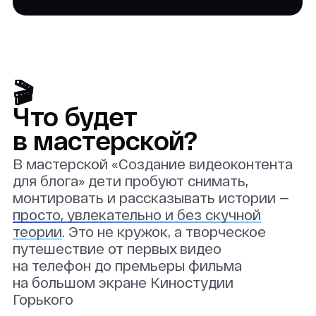
в мастерской?
В мастерской «Создание видеоконтента
для блога» дети пробуют снимать,
монтировать и рассказывать истории —
просто, увлекательно и без скучной
теории
. Это не кружок, а творческое
путешествие от первых видео
на телефон до премьеры фильма
на большом экране Киностудии
Горького
Блогеры и режиссёры, которые
начинали с простых видео — и создали
мировые хиты
Ян Топлес ↗
Вдохновляет миллионы подростков
интересоваться наукой и миром вокруг
MrBeast ↗
Его проекты показывают, что видео может