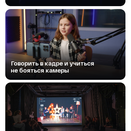
мастерской?
Оставьте заявку — мы свяжемся, расскажем
детали и забронируем место для вашего
ребенка, или просто напишите нам в MAX
+7
Соглашаюсь на обработку данных
и c
Политикой
Получать
рассылку о скидках и мероприятиях
Получить консультацию
Написать в MAX