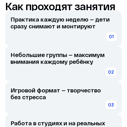
Мастер — автор
проектов
для Кинопоиска,
артистов и блогеров
Михаил Фаворский