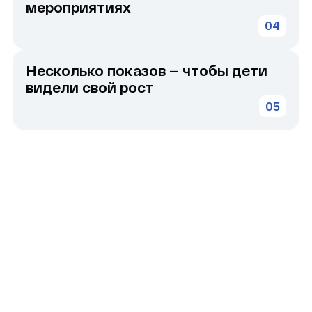
Снимал для КиноПоиска — спецпроекты
«Конец света»
,
CarsGo
и другие
документальные форматы о киноиндустрии.
Работал с известными артистами — Нилетто,
Дима Масленников, Алина Загитова,
Лампабикт, Милош Бикович, Алексей
Столяров и др.
Оператор на крупных событиях — чемпионаты
мира по шахматам, хоккею,
программированию и национальная премия
видеоконтента.
Передаёт детям реальный опыт работы
с видео — помогает понять, как из идеи
рождается кадр, а из кадра — история
Оператор
Режиссер
Клипмейкер