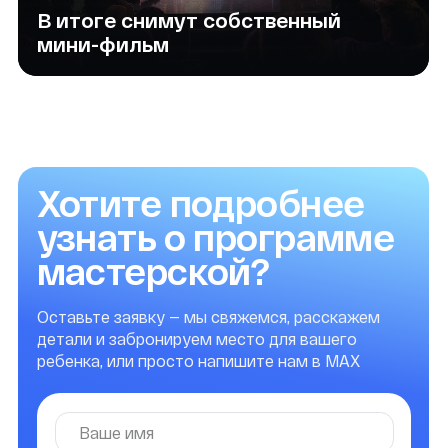
Как проходят занятия
Практика каждую неделю — дети
сразу снимают и монтируют
01
Небольшие группы — максимум
внимания каждому ребёнку
02
Игровой формат — творчество
без стресса
03