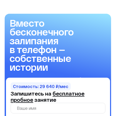
Информационные партнеры
АО «Киностудия детских и юношеских
фильмов им. М. Горького»
ОГРН: 1037717030537, ИНН: 7717149198
г. Москва, улица Сергея Эйзенштейна, дом
8, строение 1, помещение 1/1
Политика обработки персональных данных
Условия использования Cookie
Договор оферты